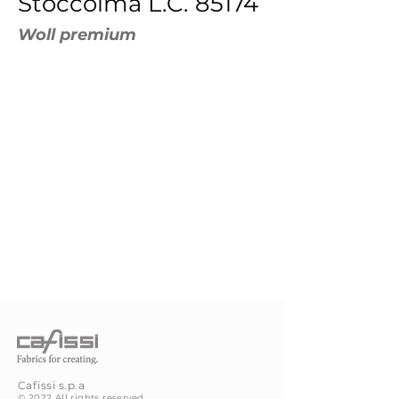
Stoccolma L.C. 85174
Woll premium
Cafissi
s.p.a
© 2022 All rights reserved.