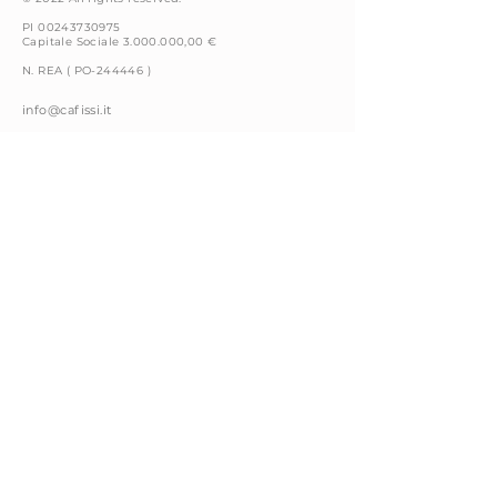
PI 00243730975
Capitale Sociale
3.000.000
,00 €
N. REA ( PO-244446 )
info@cafissi.it
Via della
Fattoria 4
59100 Prato (PO) Italy
+39 0574 66591
Whistleblowing
Cookie Policy
Privacy Policy
Note Legali
Codice Condotta
Contacts
Seguici su: