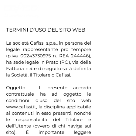
TERMINI D’USO DEL SITO WEB
La società Cafissi s.p.a., in persona del
legale rappresentante pro tempore
(p.iva
00243730975
n. REA 244446),
ha sede legale in Prato (PO), via della
Fattoria n.4 e di seguito sarà definita
la Società, il Titolare o Cafissi.
Oggetto - Il presente accordo
contrattuale ha ad oggetto le
condizioni d’uso del sito web
www.cafissi.it
, la disciplina applicabile
ai contenuti in esso presenti, nonché
le responsabilità del Titolare e
dell’Utente (ovvero di chi naviga sul
sito). È importante leggere