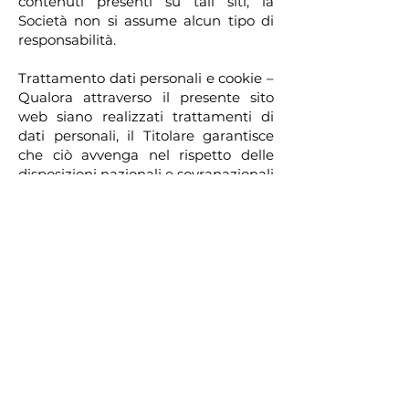
contenuti presenti su tali siti, la
Società non si assume alcun tipo di
responsabilità.
Trattamento dati personali e cookie –
Qualora attraverso il presente sito
web siano realizzati trattamenti di
dati personali, il Titolare garantisce
che ciò avvenga nel rispetto delle
disposizioni nazionali e sovranazionali
vigenti in materia. Tutti i dettagli
connessi al trattamento potranno
essere consultati accedendo
all’informativa privacy disponibile qui
Clicca qui
Il sito web potrebbe utilizzare i c.d.
cookie; per ulteriori informazioni in
merito, si invita alla consultazione
della pagina dedicata
Clicca qui
Informazioni e contatti - Per
qualunque informazione o