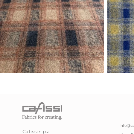
info@caf
Cafissi
s.p.a