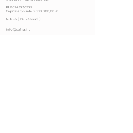
PI 00243730975
Capitale Sociale
3.000.000
,00 €
N. REA ( PO-244446 )
info@cafissi.it
Via della
Fattoria 4
59100 Prato (PO) Italy
+39 0574 66591
Whistleblowing
Cookie Policy
Privacy Policy
Note Legali
Codice Condotta
Contacts
Seguici su: