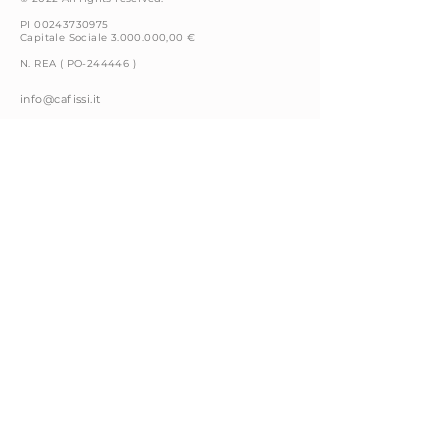
PI 00243730975
Capitale Sociale
3.000.000
,00 €
N. REA ( PO-244446 )
info@cafissi.it
Via della
Fattoria 4
59100 Prato (PO) Italy
+39 0574 66591
Whistleblowing
Cookie Policy
Privacy Policy
Note Legali
Codice Condotta
Contacts
Seguici su: