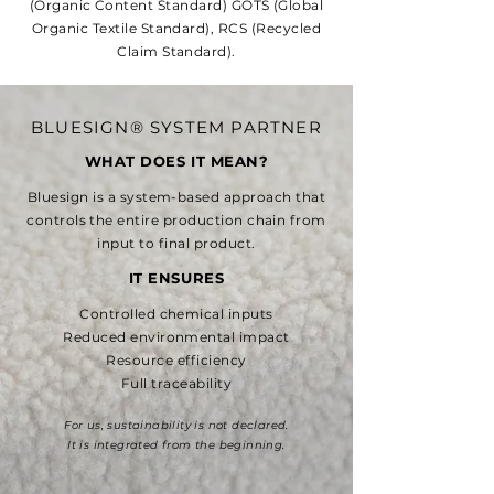
(Organic Content Standard) GOTS (Global
Organic Textile Standard), RCS (Recycled
Claim Standard).
BLUESIGN® SYSTEM PARTNER
WHAT DOES IT MEAN?
Bluesign is a system-based approach that
controls the entire production chain from
input to final product.
IT ENSURES
Controlled chemical inputs
Reduced environmental impact
Resource efficiency
Full traceability
For us, sustainability is not declared.
It is integrated from the beginning.